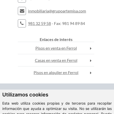
inmobiliaria@grupoartemisa.com
981 32 59 58
- Fax: 981 94 89 84
Enlaces de interés
Pisos en venta en Ferrol
Casas en venta en Ferrol
Pisos en alquiler en Ferrol
ClickViviendas
Utilizamos cookies
© 2026 Artemisa Gestión Inmobiliaria
Esta web utiliza cookies propias y de terceros para recopilar
información que ayuda a optimizar su visita. No se utilizarán las
Aviso Legal
cookies para recoger información de carácter personal. Puede