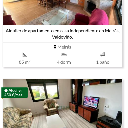
Alquiler de apartamento en casa independiente en Meirás,
Valdoviño.
Meirás
2
85 m
4 dorm
1 baño
Alquiler
450 €/mes