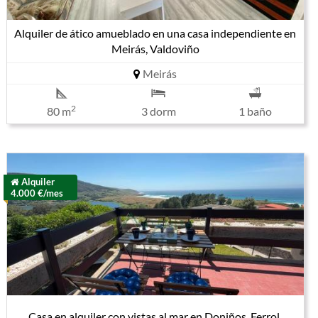
Alquiler de ático amueblado en una casa independiente en
Meirás, Valdoviño
Meirás
2
80 m
3 dorm
1 baño
Alquiler
4.000 €/mes
Casa en alquiler con vistas al mar en Doniños, Ferrol.