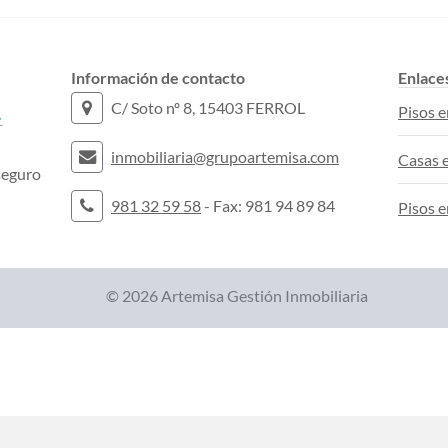
Información de contacto
Enlace
C/ Soto nº 8, 15403 FERROL
Pisos e
inmobiliaria@grupoartemisa.com
Casas e
seguro
981 32 59 58
- Fax: 981 94 89 84
Pisos e
© 2026 Artemisa Gestión Inmobiliaria