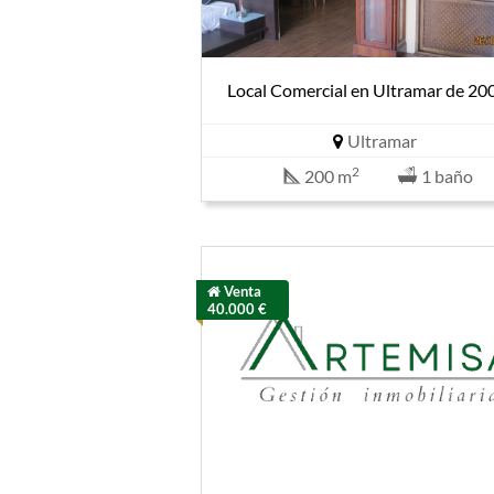
Local Comercial en Ultramar de 2
Ultramar
2
200 m
1 baño
Venta
40.000 €