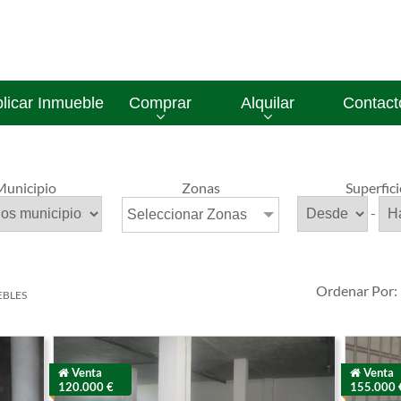
licar Inmueble
Comprar
Alquilar
Contact
Municipio
Zonas
Superfici
-
Seleccionar Zonas
Ordenar Por
EBLES
Venta
Venta
120.000 €
155.000 