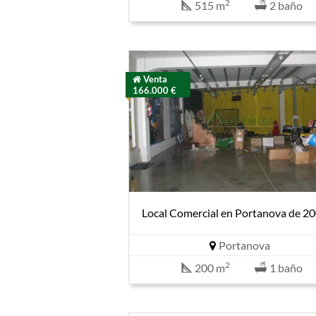
2
515 m
2 baño
Venta
166.000 €
Local Comercial en Portanova de 
Portanova
2
200 m
1 baño