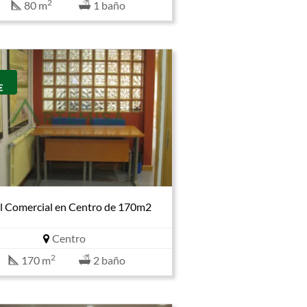
2
80 m
1 baño
€
l Comercial en Centro de 170m2
Centro
2
170 m
2 baño