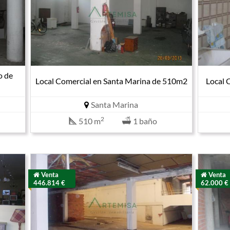
o de
Local Comercial en Santa Marina de 510m2
Local 
Santa Marina
2
510 m
1 baño
Venta
Venta
446.814 €
62.000 €