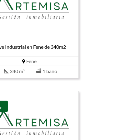
e Industrial en Fene de 340m2
Fene
2
340 m
1 baño
€