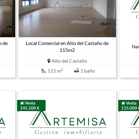
o de
Local Comercial en Alto del Castaño de
Nav
115m2
Alto del Castaño
2
115 m
1 baño
Venta
Venta
145.100 €
115.000 