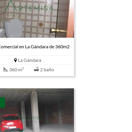
Comercial en La Gándara de 360m2
La Gándara
2
360 m
2 baño