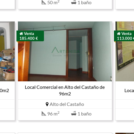
2
50 m
1 baño
Venta
Venta
185.400 €
113.000 
Local Comercial en Alto del Castaño de
200m2
Loca
96m2
Alto del Castaño
2
96 m
1 baño