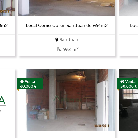
00m2
Local Comercial en San Juan de 964m2
Loc
San Juan
2
964 m
Venta
Venta
60.000 €
50.000 €