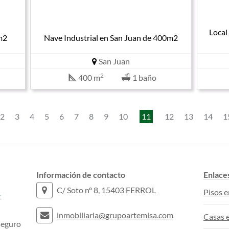
Local
m2
Nave Industrial en San Juan de 400m2
San Juan
2
400 m
1 baño
2
3
4
5
6
7
8
9
10
11
12
13
14
1
Información de contacto
Enlace
C/ Soto nº 8, 15403 FERROL
Pisos e
inmobiliaria@grupoartemisa.com
Casas e
seguro