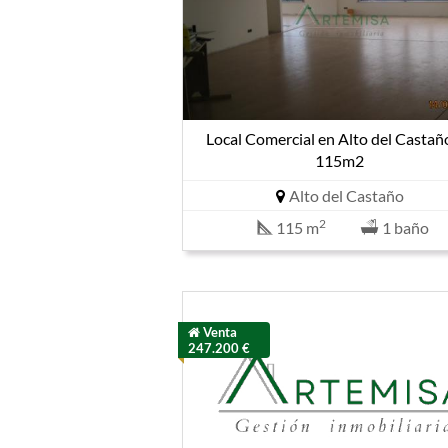
Local Comercial en Alto del Castañ
115m2
Alto del Castaño
2
115 m
1 baño
Venta
247.200 €