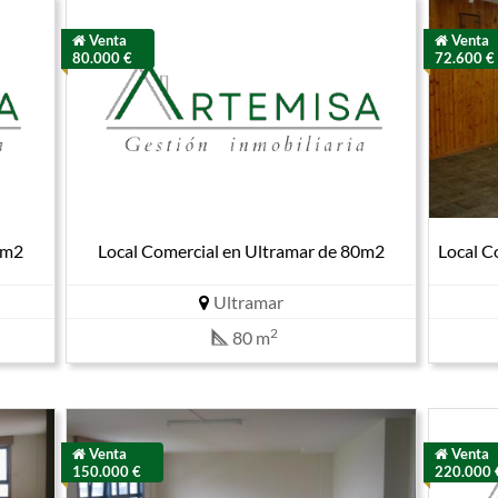
Venta
Venta
80.000 €
72.600 €
0m2
Local Comercial en Ultramar de 80m2
Local C
Ultramar
2
80 m
Venta
Venta
150.000 €
220.000 